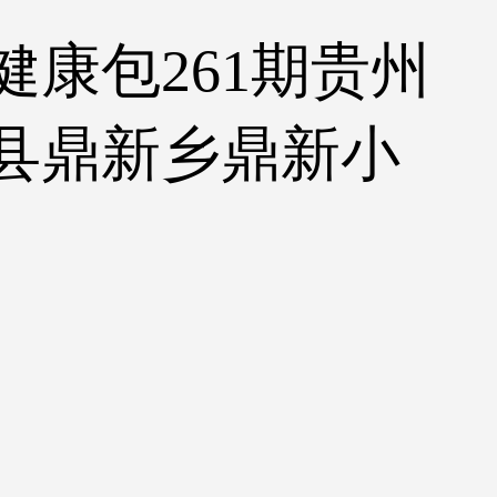
健康包261期贵州
县鼎新乡鼎新小