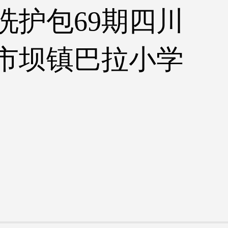
洗护包69期四川
市坝镇巴拉小学