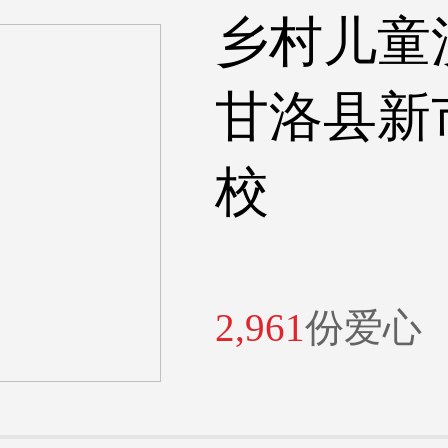
乡村儿童
甘洛县新
校
2,961
份爱心