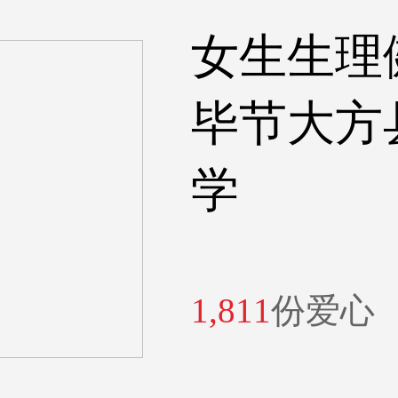
女生生理
毕节大方
学
1,811
份爱心